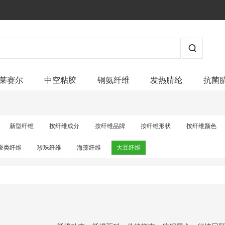
莱赛尔
中空粘胶
铜氨纤维
发热腈纶
抗菌
新型纤维
按纤维成分
按纤维品牌
按纤维形状
按纤维颜色
蚕类纤维
珍珠纤维
海藻纤维
大豆纤维