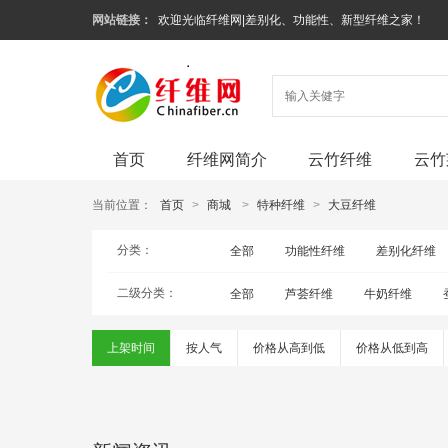
网站链接：
欢迎光临纤维网|差别化、功能性、新型纤维之家！
首页
纤维网简介
云竹纤维
云竹
当前位置：
首页
>
商城
>
特种纤维
>
大豆纤维
分类：
全部
功能性纤维
差别化纤维
二级分类：
全部
芦荟纤维
牛奶纤维
上架时间
按人气
价格从高到低
价格从低到高