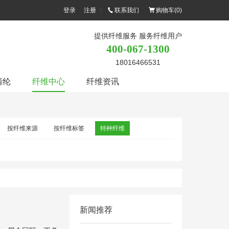
登录
注册
|
联系我们
购物车(
0
)
提供纤维服务 服务纤维用户
400-067-1300
18016466531
腈纶
纤维中心
纤维资讯
按纤维来源
按纤维标签
特种纤维
新闻推荐