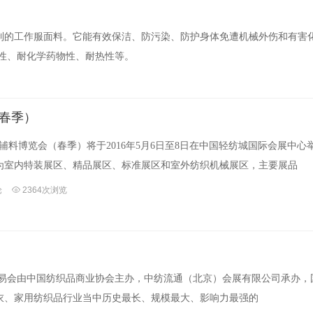
制的工作服面料。它能有效保洁、防污染、防护身体免遭机械外伤和有害
性、耐化学药物性、耐热性等。
（春季）
辅料博览会（春季）将于2016年5月6日至8日在中国轻纺城国际会展中心
分为室内特装展区、精品展区、标准展区和室外纺织机械展区，主要展品
论
2364次浏览
易会由中国纺织品商业协会主办，中纺流通（北京）会展有限公司承办，
衣、家用纺织品行业当中历史最长、规模最大、影响力最强的