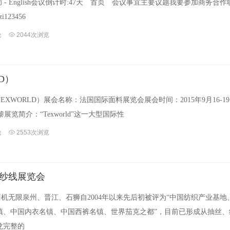
赞助 - English会议倒计时:47天 首页 会议事宜主要议题我要参加商务合
123456
论
2044次浏览
D）
EXWORLD）展会名称：法国国际面料展览会展会时间：2015年9月16-1
法国巴黎展览简介：“Texworld”这一大型国际性
论
2553次浏览
及纱线展览会
商机无限泉州、晋江、石狮自2004年以来先后初被评为“中国纺织产业基地
镇、中国内衣名镇、中国西裤名镇、世界茄克之都”，目前已形成从抽丝、
龙完整的