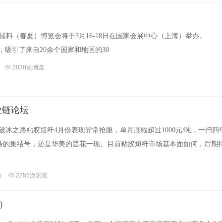
及辅料（春夏）博览会将于3月16-18日在国家会展中心（上海）举
米，吸引了来自20余个国家和地区的30
2030次浏览
业链论坛
的破冰之路粘胶短纤4月份表现异常抢眼，单月涨幅超过1000元/吨，一扫四
转的集结号，还是华美的昙花一现。目前粘胶短纤市场基本面如何，后期
论
2255次浏览
）