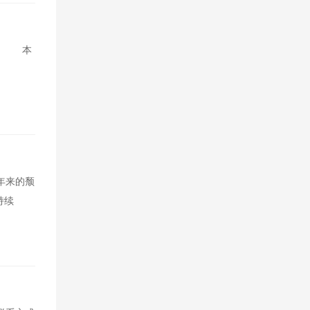
办。 本
年来的颓
持续