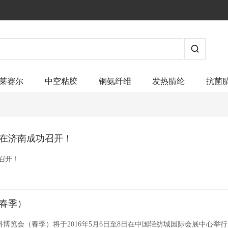
莱赛尔
中空粘胶
铜氨纤维
发热腈纶
抗菌
在济南成功召开！
召开！
（春季）
料博览会（春季）将于2016年5月6日至8日在中国轻纺城国际会展中心举