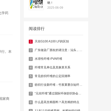
晓！
2025-06-09
化学药
阅读排行
天丝G100 A100 LF的区别
1
广东做染厂朋友的请注意：汕头，肇庆，广州，东莞多家印染被查封关停
2
举行。本
水溶性纤维-PVA纤维
3
纤维常见单位及其换算关系
4
常见纺织纤维的公定回潮率
5
纺织行业新纤维：竹浆莱赛尔短纤维 Bamboo Lyocell Fiber
6
“元丝纤维”通过国际环保纺织协会认证
7
国家商
什么是高支棉面料？高支棉的特点
8
11月11日纤维早报，粘胶短纤行情偏弱
9