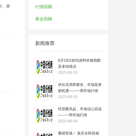
料、家
行情回顾
展会回顾
新闻推荐
6月18日纺织原料价格指数
及变动情况
2025-06-18
伊拉克局势紧张，市场迎来
新机遇——一周市场行情
（2025.6.16）
2025-06-16
经贸暖风起，市场信心回温
——一周市场行情
（2025.6.09）
2025-06-09
重磅登场！ 嘉宾全阵容揭