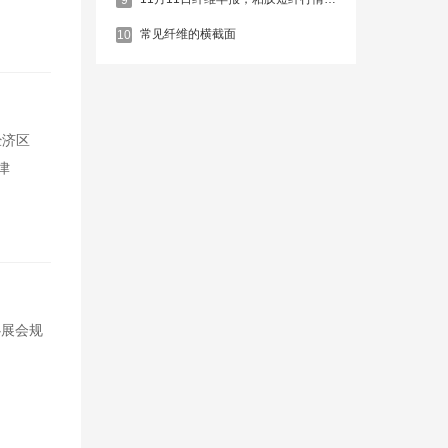
常见纤维的横截面
10
经济区
津
心展会规