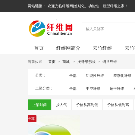
网站链接：
欢迎光临纤维网|差别化、功能性、新型纤维之家！
首页
纤维网简介
云竹纤维
云竹
当前位置：
首页
>
商城
>
按纤维形状
>
细旦纤维
分类：
全部
功能性纤维
差别化纤维
二级分类：
全部
中空纤维
扁平纤维
上架时间
按人气
价格从高到低
价格从低到高
推荐