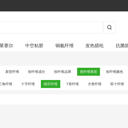
莱赛尔
中空粘胶
铜氨纤维
发热腈纶
抗菌
新型纤维
按纤维成分
按纤维品牌
按纤维形状
按纤维颜色
三角纤维
十字纤维
细旦纤维
Y形纤维
犬骨纤维
双十纤维