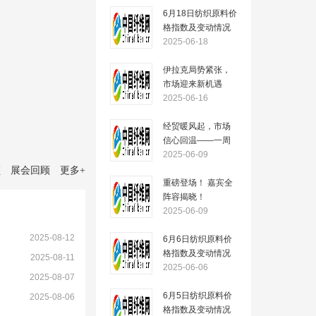
6月18日纺织原料价
格指数及变动情况
2025-06-18
伊拉克局势紧张，
市场迎来新机遇
——一周市场行情
2025-06-16
（2025.6.16）
经贸暖风起，市场
信心回温——一周
市场行情
2025-06-09
（2025.6.09）
顾
展会回顾
更多
+
重磅登场！ 嘉宾全
阵容揭晓！
2025-06-09
2025-08-12
6月6日纺织原料价
格指数及变动情况
）
2025-08-11
2025-06-06
2025-08-07
6月5日纺织原料价
2025-08-06
格指数及变动情况